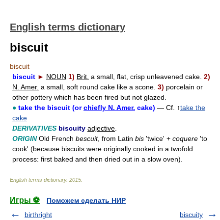
English terms dictionary
biscuit
biscuit
biscuit
►
NOUN
1)
Brit.
a small, flat, crisp unleavened cake.
2)
N. Amer.
a small, soft round cake like a scone.
3)
porcelain or
other pottery which has been fired but not glazed.
●
take the biscuit (or
chiefly N. Amer.
cake)
— Cf. ↑
take the
cake
DERIVATIVES
biscuity
adjective
.
ORIGIN
Old French
bescuit
, from Latin
bis
'twice' +
coquere
'to
cook' (because biscuits were originally cooked in a twofold
process: first baked and then dried out in a slow oven).
English terms dictionary
.
2015
.
Игры ⚽
Поможем сделать НИР
birthright
biscuity