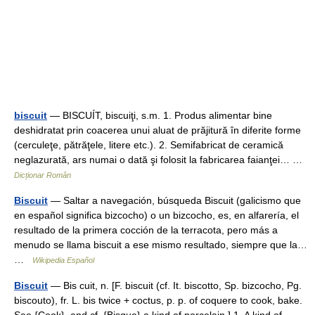
biscuit
— BISCUÍT, biscuiţi, s.m. 1. Produs alimentar bine
deshidratat prin coacerea unui aluat de prăjitură în diferite forme
(cerculeţe, pătrăţele, litere etc.). 2. Semifabricat de ceramică
neglazurată, ars numai o dată şi folosit la fabricarea faianţei… …
Dicționar Român
Biscuit
— Saltar a navegación, búsqueda Biscuit (galicismo que
en español significa bizcocho) o un bizcocho, es, en alfarería, el
resultado de la primera cocción de la terracota, pero más a
menudo se llama biscuit a ese mismo resultado, siempre que la…
…
Wikipedia Español
Biscuit
— Bis cuit, n. [F. biscuit (cf. It. biscotto, Sp. bizcocho, Pg.
biscouto), fr. L. bis twice + coctus, p. p. of coquere to cook, bake.