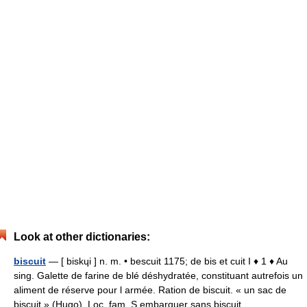
Look at other dictionaries:
biscuit
— [ biskɥi ] n. m. • bescuit 1175; de bis et cuit I ♦ 1 ♦ Au
sing. Galette de farine de blé déshydratée, constituant autrefois un
aliment de réserve pour l armée. Ration de biscuit. « un sac de
biscuit » (Hugo). Loc. fam. S embarquer sans biscuit …