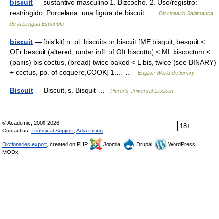
biscuit
— sustantivo masculino 1. Bizcocho. 2. Uso/registro:
restringido. Porcelana: una figura de biscuit …
Diccionario Salamanca
de la Lengua Española
biscuit
— [bis′kit] n. pl. biscuits or biscuit [ME bisquit, besquit <
OFr bescuit (altered, under infl. of OIt biscotto) < ML biscoctum <
(panis) bis coctus, (bread) twice baked < L bis, twice (see BINARY)
+ coctus, pp. of coquere,COOK] 1.… …
English World dictionary
Biscuit
— Biscuit, s. Bisquit …
Pierer's Universal-Lexikon
© Academic, 2000-2026
18+
Contact us:
Technical Support
,
Advertising
Dictionaries export
, created on PHP,
Joomla,
Drupal,
WordPress,
MODx.