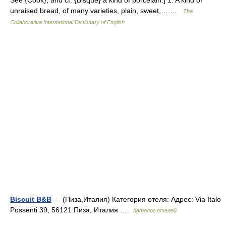
See {Cook}, and cf. {Bisque} a kind of porcelain.] 1. A kind of
unraised bread, of many varieties, plain, sweet,… …
The
Collaborative International Dictionary of English
Biscuit B&B
— (Пиза,Италия) Категория отеля: Адрес: Via Italo
Possenti 39, 56121 Пиза, Италия …
Каталог отелей